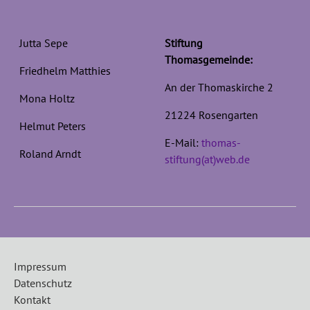
Jutta Sepe
Stiftung
Thomasgemeinde:
Friedhelm Matthies
An der Thomaskirche 2
Mona Holtz
21224 Rosengarten
Helmut Peters
E-Mail:
thomas-
Roland Arndt
stiftung(at)web.de
Impressum
Datenschutz
Kontakt