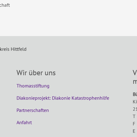
chaft
kreis Hittfeld
Wir über uns
V
m
Thomasstiftung
B
Diakonieprojekt: Diakonie Katastrophenhilfe
K
2
Partnerschaften
T
Anfahrt
F