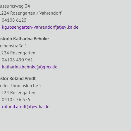
useumsweg 34
1224 Rosengarten / Vahrendorf
 04108 6125
E
kg.rosengarten-vahrendorf(at)evlka.de
astorin Katharina Behnke
irchenstraße 1
1224 Rosengarten
 04108 490 961
E
katharina.behnke(at)gmx.de
astor Roland Arndt
n der Thomaskirche 2
1224 Rosengarten
 04105 76 555
E
roland.arndt(at)evlka.de