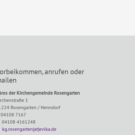
orbeikommen, anrufen oder
ailen
üros der Kirchengemeinde Rosengarten
irchenstraße 1
1224 Rosengarten / Nenndorf
 04108 7167
 04108 4161248
E
kg.rosengarten(at)evlka.de