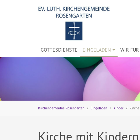
Skip to main navigation
Skip to main content
Skip to page footer
GOTTESDIENSTE
EINGELADEN
WIR FÜR 
You are here:
Kirchengemeidne Rosengarten
Eingeladen
Kinder
Kirche
Kirche mit Kindern