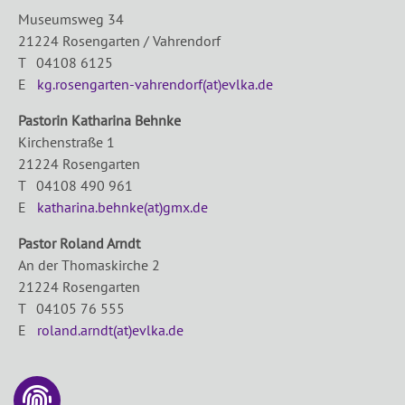
Museumsweg 34
21224 Rosengarten / Vahrendorf
T 04108 6125
E
kg.rosengarten-vahrendorf(at)evlka.de
Pastorin Katharina Behnke
Kirchenstraße 1
21224 Rosengarten
T 04108 490 961
E
katharina.behnke(at)gmx.de
Pastor Roland Arndt
An der Thomaskirche 2
21224 Rosengarten
T 04105 76 555
E
roland.arndt(at)evlka.de